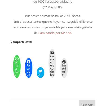
de 1000 libros sobre Madrid
(C/ Mayor, 80).
Puedes concursar hasta las 20:00 horas.
Entre los acertantes que no hayan conseguido el libro se
sorteará cada mes un pase doble para una visita guiada
de
Caminando por Madrid
.
Comparte esto:
Co
rre
W
o
ha
Fa
ele
Im
ts
ce
ctr
pri
Ap
bo
ón
mi
p
ok
X
ico
r