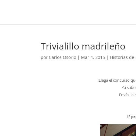
Trivialillo madrileño
por
Carlos Osorio
|
Mar 4, 2015
|
Historias de
¡Llega el concurso q
Ya sabe
Envía la 
1ª p