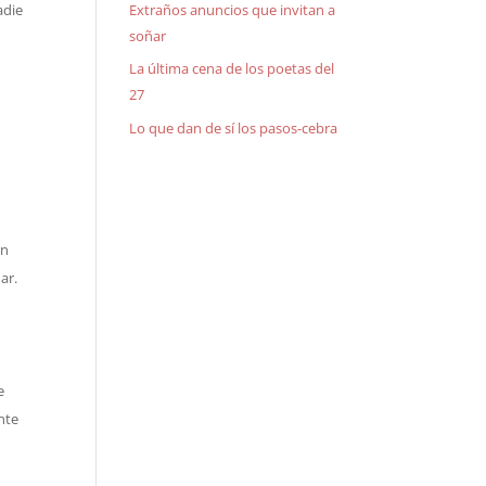
Extraños anuncios que invitan a
adie
soñar
La última cena de los poetas del
27
Lo que dan de sí los pasos-cebra
un
ar.
e
nte