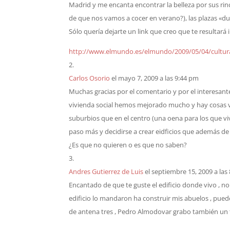
Madrid y me encanta encontrar la belleza por sus rin
de que nos vamos a cocer en verano?), las plazas «dura
Sólo quería dejarte un link que creo que te resultará
http://www.elmundo.es/elmundo/2009/05/04/cultur
Carlos Osorio
el mayo 7, 2009 a las 9:44 pm
Muchas gracias por el comentario y por el interesant
vivienda social hemos mejorado mucho y hay cosas 
suburbios que en el centro (una oena para los que v
paso más y decidirse a crear eidficios que además de ú
¿Es que no quieren o es que no saben?
Andres Gutierrez de Luis
el septiembre 15, 2009 a las
Encantado de que te guste el edificio donde vivo , no 
edificio lo mandaron ha construir mis abuelos , puede
de antena tres , Pedro Almodovar grabo también un t