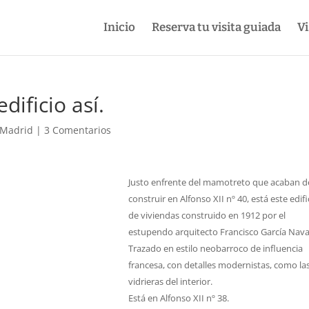
Inicio
Reserva tu visita guiada
Vi
dificio así.
 Madrid
|
3 Comentarios
Justo enfrente del mamotreto que acaban d
construir en Alfonso XII nº 40, está este edifi
de viviendas construido en 1912 por el
estupendo arquitecto Francisco García Nava
Trazado en estilo neobarroco de influencia
francesa, con detalles modernistas, como la
vidrieras del interior.
Está en Alfonso XII nº 38.