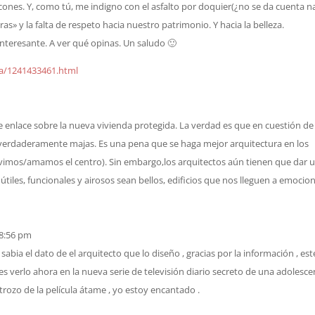
cones. Y, como tú, me indigno con el asfalto por doquier(¿no se da cuenta n
s» y la falta de respeto hacia nuestro patrimonio. Y hacia la belleza.
 interesante. A ver qué opinas. Un saludo 🙂
a/1241433461.html
e enlace sobre la nueva vivienda protegida. La verdad es que en cuestión de
verdaderamente majas. Es una pena que se haga mejor arquitectura en los
ivimos/amamos el centro). Sin embargo,los arquitectos aún tienen que dar 
tiles, funcionales y airosos sean bellos, edificios que nos lleguen a emocion
 8:56 pm
sabia el dato de el arquitecto que lo diseño , gracias por la información , est
s verlo ahora en la nueva serie de televisión diario secreto de una adolesce
rozo de la película átame , yo estoy encantado .