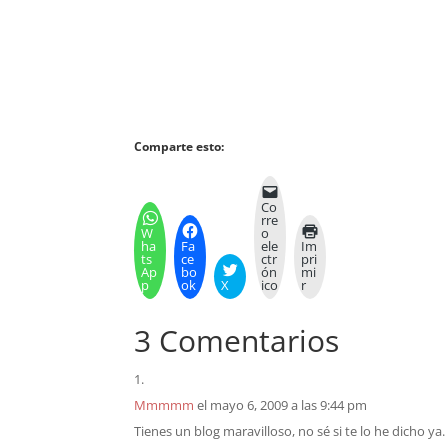
Comparte esto:
Co
rre
W
o
ha
Fa
ele
Im
ts
ce
ctr
pri
Ap
bo
ón
mi
p
ok
X
ico
r
3 Comentarios
Mmmmm
el mayo 6, 2009 a las 9:44 pm
Tienes un blog maravilloso, no sé si te lo he dicho