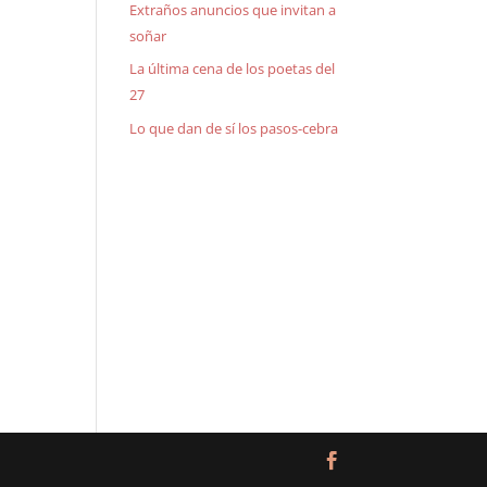
Extraños anuncios que invitan a
soñar
La última cena de los poetas del
27
Lo que dan de sí los pasos-cebra