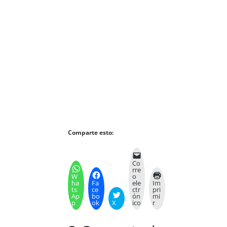
Comparte esto:
Co
rre
W
o
ha
Fa
ele
Im
ts
ce
ctr
pri
Ap
bo
ón
mi
p
ok
X
ico
r