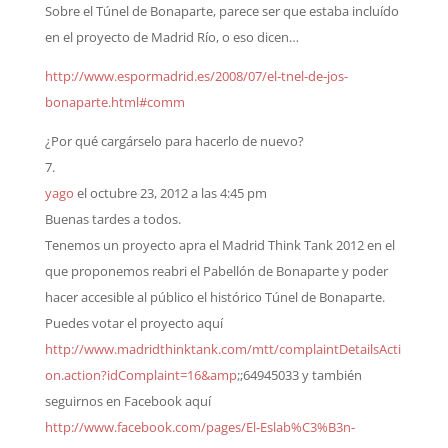
Sobre el Túnel de Bonaparte, parece ser que estaba incluído
en el proyecto de Madrid Río, o eso dicen…
http://www.espormadrid.es/2008/07/el-tnel-de-jos-
bonaparte.html#comm
¿Por qué cargárselo para hacerlo de nuevo?
yago
el octubre 23, 2012 a las 4:45 pm
Buenas tardes a todos.
Tenemos un proyecto apra el Madrid Think Tank 2012 en el
que proponemos reabri el Pabellón de Bonaparte y poder
hacer accesible al público el histórico Túnel de Bonaparte.
Puedes votar el proyecto aquí
http://www.madridthinktank.com/mtt/complaintDetailsActi
on.action?idComplaint=16&amp
;;64945033 y también
seguirnos en Facebook aquí
http://www.facebook.com/pages/El-Eslab%C3%B3n-