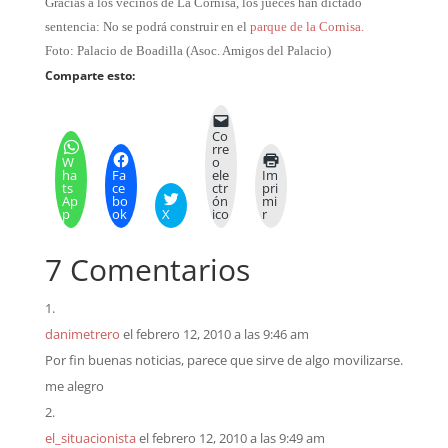
Gracias a los vecinos de La Cornisa, los jueces han dictado
sentencia: No se podrá construir en el
parque de la Cornisa.
Foto: Palacio de Boadilla (Asoc. Amigos del Palacio)
Comparte esto:
Co
rre
W
o
ha
Fa
ele
Im
ts
ce
ctr
pri
Ap
bo
ón
mi
p
ok
X
ico
r
7 Comentarios
danimetrero
el febrero 12, 2010 a las 9:46 am
Por fin buenas noticias, parece que sirve de algo movilizarse.
me alegro
el_situacionista
el febrero 12, 2010 a las 9:49 am