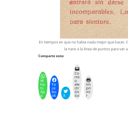
En tiempos en que no había nada mejor que hacer, Cal
la nariz a la línea de puntos para ver
Comparte esto:
Co
rre
W
o
ha
Fa
ele
Im
ts
ce
ctr
pri
Ap
bo
ón
mi
p
ok
X
ico
r