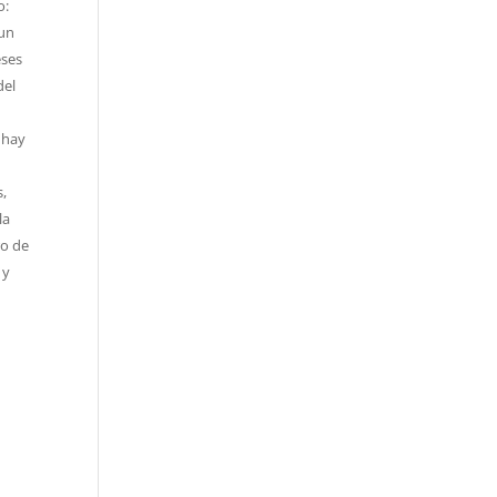
o:
 un
eses
del
 hay
s,
la
ro de
 y