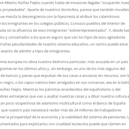
fiere Alberto Núñez Feijóo cuando habla de invasores ilegales “ocupando nue
s propiedades”. Aparte de nuestros domicilios, parece que también invaden
e mezcla la desvergüenza con la hipocresía al atribuir los calamitosos
 los inmigrantes en los colegios públicos. Conozco pueblos del interior de
la sin la afluencia de esos inmigrantes “sobrerrepresentados”. Y, desde lu
dos y concertados a los que es seguro que van los hijos de esos agitadores
 extrañas peculiaridades de nuestro sistema educativo, un centro puede estar
 exento de admitir a hijos de inmigrantes.
demia europea no alivia nuestra deshonra particular, más acusada en un país 
antes en los últimos años y, sin embargo, es uno de los más seguros del
de bancos y jueces que expulsan de sus casas a ancianas sin recursos, son l
ro negro, o los capos nativos bien arraigados en sus comarcas, sea en la bah
 Núñez Feijóo. Mientras los patriotas enardecidos del españolismo o del
s extranjeras que van a asaltar nuestras casas y a diluir nuestra cultura 
 tan poco sospechosa de adanismo multicultural como el Banco de España
, que nuestro país necesitará recibir más de 24 millones de trabajadores
er la prosperidad de la economía y la viabilidad del sistema de pensiones. 
umentados para explotarlos con crueldad esclavista puede que clamen en