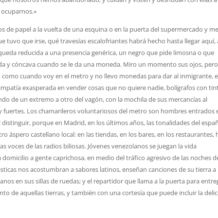
 ocuparnos.»
s de papel a la vuelta de una esquina o en la puerta del supermercado y m
ue tuvo que irse, qué travesías escalofriantes habrá hecho hasta llegar aquí, 
l queda reducida a una presencia genérica, un negro que pide limosna o que
ida y cóncava cuando se le da una moneda. Miro un momento sus ojos, per
, como cuando voy en el metro y no llevo monedas para dar al inmigrante, 
mpatía exasperada en vender cosas que no quiere nadie, bolígrafos con tin
yendo de un extremo a otro del vagón, con la mochila de sus mercancías al
y fuertes. Los chamarileros voluntariosos del metro son hombres entrados 
 distinguir, porque en Madrid, en los últimos años, las tonalidades del espa
o áspero castellano local: en las tiendas, en los bares, en los restaurantes, 
as voces de las radios biliosas. Jóvenes venezolanos se juegan la vida
 domicilio a gente caprichosa, en medio del tráfico agresivo de las noches de
sticas nos acostumbran a sabores latinos, enseñan canciones de su tierra a
ianos en sus sillas de ruedas; y el repartidor que llama a la puerta para entre
o de aquellas tierras, y también con una cortesía que puede incluir la deli