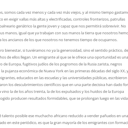
os, somos cada vez menos y cada vez más viejos, y al mismo tiempo gastam
en exigir vallas más altas y electrificadas, controles fronterizos, patrullas
alneario geriátrico la gente joven y capaz que nos permitirá sobrevivir. No
 sus manos, igual que ya trabajan con sus manos la tierra que nosotros hem
 a los ancianos de los que nosotros no tenemos tiempo de ocuparnos.
 bienestar, si tuviéramos no ya la generosidad, sino el sentido práctico, d
os de ellos llegan. Un emigrante al que se le ofrece una oportunidad es un
ro de Europa, fugitivos judíos de los pogromos de la Rusia zarista, negros
 la pujanza económica de Nueva York en las primeras décadas del siglo XX, 
igrantes, educados en las escuelas y las universidades públicas, escribieron 
 idearon los descubrimientos científicos que en una parte decisiva han dado f
ino la de los años treinta, la de los expulsados y los huidos de la Europa
 acogido producen resultados formidables, que se prolongan luego en las vida
qué talento posible ese muchacho africano reducido a vender pañuelos en un
ado en este periódico, es que la gran mayoría de los emigrantes con formac