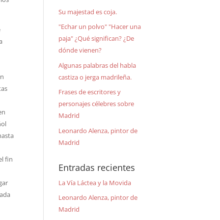
Su majestad es coja.
"Echar un polvo" "Hacer una
e
paja" ¿Qué significan? ¿De
a
dónde vienen?
o
Algunas palabras del habla
en
castiza o jerga madrileña.
tas
Frases de escritores y
personajes célebres sobre
en
Madrid
ñol
Leonardo Alenza, pintor de
hasta
Madrid
l fin
Entradas recientes
La Vía Láctea y la Movida
gar
cada
Leonardo Alenza, pintor de
Madrid