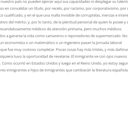
a nuestro país no pueden ejercer aquí sus capacidades ni desplegar su talent
s en convalidar un título, por recelo, por racismo, por corporativismo, por
cualificado, y en el que una malla invisible de corruptelas, inercias e inter
ivo del mérito, y, por lo tanto, de la plenitud personal de quien lo posee y 
n escandalosamente médicos de atención primaria, pero muchos médicos
cidos a ganarse la vida como camareros o reponedores de supermercado. No
o un economista o un matemático o un ingeniero pasan la jornada laboral
n que fue muy costoso completar. Pocas cosas hay más tristes, y más dañina
 siquiera tuvo la oportunidad de revelarse. El inmigrante ve con ojos nuevos 
. Como ocurrió en Estados Unidos y luego en el Reino Unido, yo estoy segu
es inmigrantes e hijos de inmigrantes que cambiarán la literatura española