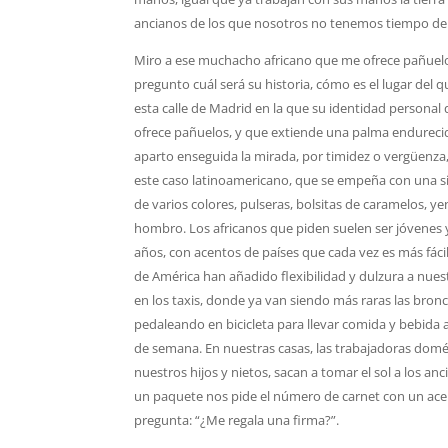
ancianos de los que nosotros no tenemos tiempo de
Miro a ese muchacho africano que me ofrece pañuelo
pregunto cuál será su historia, cómo es el lugar del q
esta calle de Madrid en la que su identidad persona
ofrece pañuelos, y que extiende una palma endurec
aparto enseguida la mirada, por timidez o vergüenza
este caso latinoamericano, que se empeña con una si
de varios colores, pulseras, bolsitas de caramelos, 
hombro. Los africanos que piden suelen ser jóvenes 
años, con acentos de países que cada vez es más fácil
de América han añadido flexibilidad y dulzura a nuestr
en los taxis, donde ya van siendo más raras las bronc
pedaleando en bicicleta para llevar comida y bebida a
de semana. En nuestras casas, las trabajadoras domé
nuestros hijos y nietos, sacan a tomar el sol a los anc
un paquete nos pide el número de carnet con un acent
pregunta: “¿Me regala una firma?”.