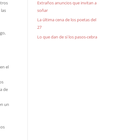
Extraños anuncios que invitan a
stros
soñar
 las
La última cena de los poetas del
27
ego,
Lo que dan de sí los pasos-cebra
en el
os
ía de
en un
Los