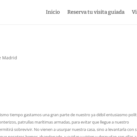
Inicio
Reserva tu visita guiada
Vi
de Madrid
mismo tiempo gastamos una gran parte de nuestro ya débil entusiasmo polít
 fronterizos, patrullas marítimas armadas, para evitar que llegue a nuestro
ermitirá sobrevivir. No vienen a usurpar nuestra casa, sino a levantarla con 
a que nosotros hemos abandonado, y cuidan y visten y desnudan con ellas a