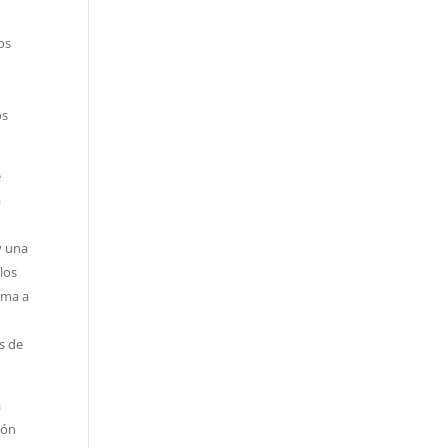
os
os
e
a
y una
los
orma a
s de
a
ión