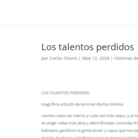
Los talentos perdidos
por
Carlos Osorio
|
May 12, 2024
|
Historias 
LOS TALENTOS PERDIDOS
magnífico artículo de Antonio Muñoz Molina.
«somos cada vez menos y cada vez más viejos, y al 
en exigir vallas más altas y electrificadas, controles
balneario geriátrico la gente joven y capaz que nos p
manos, igual que ya trabajan con sus manos la tierr