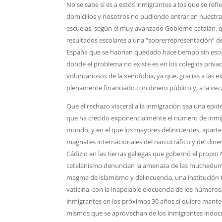
No se sabe si es a estos inmigrantes a los que se re
domicilios y nosotros no pudiendo entrar en nuestra
escuelas, según el muy avanzado Gobierno catalán, qu
resultados escolares a una “sobrerrepresentación” de
España que se habrían quedado hace tiempo sin escue
donde el problema no existe es en los colegios priva
voluntariosos de la xenofobia, ya que, gracias a las
plenamente financiado con dinero público y, a la vez,
Que el rechazo visceral a la inmigración sea una epi
que ha crecido exponencialmente el número de inmigr
mundo, y en el que los mayores delincuentes, aparte 
magnates internacionales del narcotráfico y del dine
Cádiz o en las tierras gallegas que gobernó el propio
catalanismo denuncian la amenaza de las muchedumbre
magma de islamismo y delincuencia, una institución
vaticina, con la inapelable elocuencia de los números
inmigrantes en los próximos 30 años si quiere manten
mismos que se aprovechan de los inmigrantes indoc