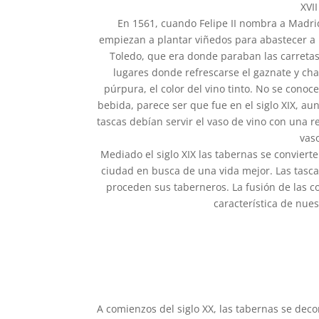
XVII
En 1561, cuando Felipe II nombra a Madrid
empiezan a plantar viñedos para abastecer a l
Toledo, que era donde paraban las carretas 
lugares donde refrescarse el gaznate y cha
púrpura, el color del vino tinto. No se cono
bebida, parece ser que fue en el siglo XIX, au
tascas debían servir el vaso de vino con una
vas
Mediado el siglo XIX las tabernas se convier
ciudad en busca de una vida mejor. Las tasca
proceden sus taberneros. La fusión de las c
característica de nue
A comienzos del siglo XX, las tabernas se dec