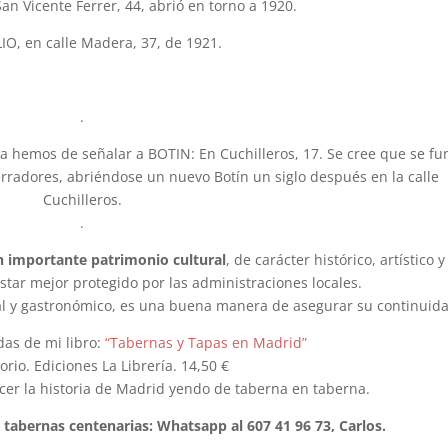
 Vicente Ferrer, 44, abrió en torno a 1920.
IO, en calle Madera, 37, de 1921.
.
lla hemos de señalar a BOTIN: En Cuchilleros, 17. Se cree que se f
Herradores, abriéndose un nuevo Botín un siglo después en la calle
Cuchilleros.
.
n importante patrimonio cultural
, de carácter histórico, artístico y
tar mejor protegido por las administraciones locales.
tural y gastronómico, es una buena manera de asegurar su continuid
das de mi libro:
“Tabernas y Tapas en Madrid”
orio. Ediciones La Librería. 14,50 €
er la historia de Madrid yendo de taberna en taberna.
s tabernas centenarias: Whatsapp al 607 41 96 73, Carlos.