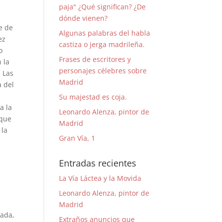
paja" ¿Qué significan? ¿De
dónde vienen?
e de
Algunas palabras del habla
ez
castiza o jerga madrileña.
o
Frases de escritores y
 la
personajes célebres sobre
. Las
Madrid
a del
Su majestad es coja.
a la
Leonardo Alenza, pintor de
 que
Madrid
 la
Gran Vía, 1
Entradas recientes
La Vía Láctea y la Movida
Leonardo Alenza, pintor de
Madrid
rada,
Extraños anuncios que