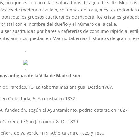
ías, anaqueles con botellas, saturadoras de agua de seltz, Medidas
, zócalos de madera o azulejo, columnas de forja, mesitas redondas
 portada: los gruesos cuarterones de madera, los cristales grabado
s cristal con el nombre del dueño y el número de la calle.
a ser sustituidas por bares y cafeterías de consumo rápido al estil
nte, aún nos quedan en Madrid tabernas históricas de gran interé
.
.
ás antiguas de la Villa de Madrid son:
e Paredes, 13. La taberna más antigua. Desde 1787.
en Calle Ruda, 5. Ya existía en 1832.
Su fundación, según el Ayuntamiento, podría datarse en 1827.
 Carrera de San Jerónimo, 8. De 1839.
ñora de Valverde, 119. Abierta entre 1825 y 1850.