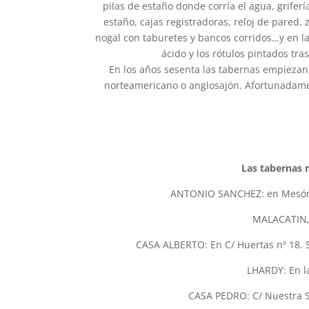
pilas de estaño donde corría el agua, grifer
estaño, cajas registradoras, reloj de pared
nogal con taburetes y bancos corridos…y en la
ácido y los rótulos pintados tra
En los años sesenta las tabernas empiezan 
norteamericano o anglosajón. Afortunadame
Las tabernas m
ANTONIO SANCHEZ: en Mesón d
MALACATIN, 
CASA ALBERTO: En C/ Huertas nº 18. 
LHARDY: En la
CASA PEDRO: C/ Nuestra Se