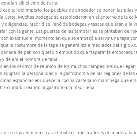
 vendían allí el vino de Parla.
 capital del imperio, los pueblos de alrededor se ponen las pilas y
a Corte. Muchas bodegas se establecieron en el entorno de la call
y diligencias. Madrid se llenó de bodegas y tascas que eran a la v
rlar con la gente. Las puertas de las tambarrias se pintaban de roj
ce con exactitud el momento en que se empezó a servir una tapa con
nque la costumbre de la tapa se generaliza a mediados del siglo XX
 rebanada de pan con queso o embutido que “tapara” la embocadur
o y de ahí el nombre de tapa.
ten en los centros de reunión de los muchos campesinos que llegan 
s adoptan la personalidad y la gastronomía de las regiones de las
ocinas españolas enriquece la cocina castellano-manchega que era
stra ciudad, creando la gastronomía madrileña.
.
.
oran con los elementos característicos: mostradores de madera lab