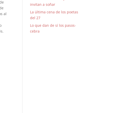
 de
invitan a soñar
 de
La última cena de los poetas
s al
del 27
o
Lo que dan de sí los pasos-
s.
cebra