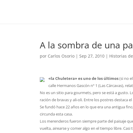
A la sombra de una pa
por
Carlos Osorio
|
Sep 27, 2010
|
Historias d
«la Chuletera» es uno de los últimos
(si no e
calle Hermanos Gascón nº 1 (Las Cárcavas), rel
No es un sitio para gourmets, pero se está a gusto.
ración de bravas y ali-oli. Entre los postres destaca el
Se fundó hace 22 años en lo que era una antigua finca
circunda esta casa.
Los merenderos fueron siempre parte del paisaje que 
vuelta, airearse y comer algo en el tiempo libre. Cas