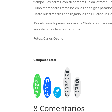
tiempo. Las parras, con su sombra tupida, ofrecen un
Hubo merenderos famosos en los dos siglos pasados e
Hasta nuestros días han llegado los de El Pardo, la 
Por ello vale la pena conocer «La Chuletera», para se
ancestros desde siglos remotos.
Fotos: Carlos Osorio
Comparte esto:
Co
rre
W
o
ha
Fa
ele
Im
ts
ce
ctr
pri
Ap
bo
ón
mi
p
ok
X
ico
r
8 Comentarios