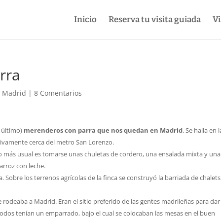
Inicio
Reserva tu visita guiada
Vi
rra
e Madrid
|
8 Comentarios
l último)
merenderos con parra que nos quedan en Madrid
. Se halla en l
ativamente cerca del metro San Lorenzo.
 Lo más usual es tomarse unas chuletas de cordero, una ensalada mixta y una
 arroz con leche.
. Sobre los terrenos agrícolas de la finca se construyó la barriada de chalet
rodeaba a Madrid. Eran el sitio preferido de las gentes madrileñas para da
i todos tenían un emparrado, bajo el cual se colocaban las mesas en el buen