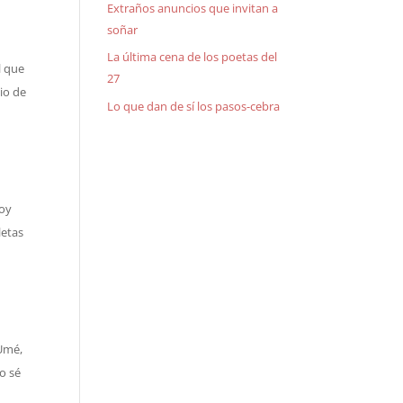
Extraños anuncios que invitan a
soñar
La última cena de los poetas del
l que
27
io de
Lo que dan de sí los pasos-cebra
toy
letas
 Umé,
o sé