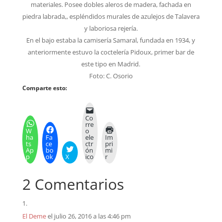
materiales. Posee dobles aleros de madera, fachada en
piedra labrada,, espléndidos murales de azulejos de Talavera
y laboriosa rejería.
En el bajo estaba la camisería Samaral, fundada en 1934, y
anteriormente estuvo la coctelería Pidoux, primer bar de
este tipo en Madrid.
Foto: C. Osorio
Comparte esto:
Co
rre
W
o
ha
Fa
ele
Im
ts
ce
ctr
pri
Ap
bo
ón
mi
p
ok
X
ico
r
2 Comentarios
El Deme
el julio 26, 2016 a las 4:46 pm