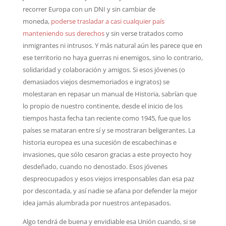
recorrer Europa con un DNI y sin cambiar de
moneda,
poderse trasladar a casi cualquier país
manteniendo sus derechos
y sin verse tratados como
inmigrantes ni intrusos. Y más natural aún les parece que en
ese territorio no haya guerras ni enemigos, sino lo contrario,
solidaridad y colaboración y amigos. Si esos jóvenes (o
demasiados viejos desmemoriados e ingratos) se
molestaran en repasar un manual de Historia, sabrían que
lo propio de nuestro continente, desde el inicio de los
tiempos hasta fecha tan reciente como 1945, fue que los
países se mataran entre sí y se mostraran beligerantes. La
historia europea es una sucesión de escabechinas e
invasiones, que sólo cesaron gracias a este proyecto hoy
desdeñado, cuando no denostado. Esos jóvenes
despreocupados y esos viejos irresponsables dan esa paz
por descontada, y así nadie se afana por defender la mejor
idea jamás alumbrada por nuestros antepasados.
Algo tendrá de buena y envidiable esa Unión cuando, si se