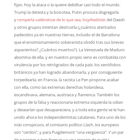
fijan, hoy la ataca o la quiere debilitar casi todo el mundo.
Trump la detesta y la boicotea, Putin procura disgregarla
y
romperla valiéndose de lo que sea, los
yihadistas
del Daesh
y otros grupos intentan destruirla (¿cuántos atentados
padecidos ya en nuestras tierras, incluido el de Barcelona
que el ensimismamiento soberanista olvidó tras sus breves
aspavientos? ¿Cuántos muertos?). La Venezuela de Maduro
abomina de ella, y en nuestro propio seno es combatida con
virulencia por los retrógrados de cada país: los xenófobos
británicos ya han logrado abandonarla, y por consiguiente
torpedearla; en Francia, la racista Le Pen propone acabar
con ella, como las extremas derechas holandesa,
escandinava, alemana, austriaca y flamenca. También los
grupos de la falsa y reaccionaria extrema izquierda la odian
y desearían que desapareciera, y a toda esta gente se le han
unido ahora los independentistas catalanes. Para uno de los
más conspicuos, el comisario político Llach, los europeos
son “cerdos”, y para Puigdemont “una vergüenza”. Y un par
de naciones o tres forman ya una especie de quinta