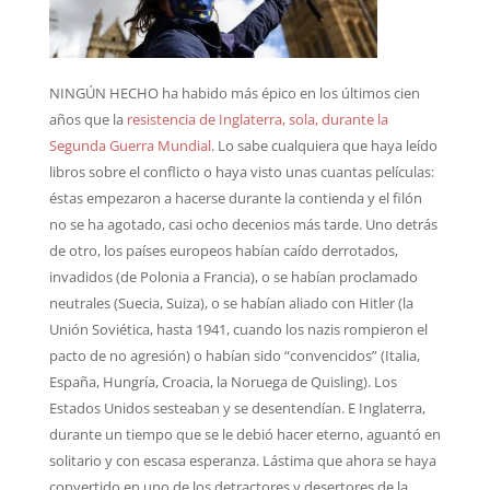
NINGÚN HECHO ha habido más épico en los últimos cien
años que la
resistencia de Inglaterra, sola, durante la
Segunda Guerra Mundial
. Lo sabe cualquiera que haya leído
libros sobre el conflicto o haya visto unas cuantas películas:
éstas empezaron a hacerse durante la contienda y el filón
no se ha agotado, casi ocho decenios más tarde. Uno detrás
de otro, los países europeos habían caído derrotados,
invadidos (de Polonia a Francia), o se habían proclamado
neutrales (Suecia, Suiza), o se habían aliado con Hitler (la
Unión Soviética, hasta 1941, cuando los nazis rompieron el
pacto de no agresión) o habían sido “convencidos” (Italia,
España, Hungría, Croacia, la Noruega de Quisling). Los
Estados Unidos sesteaban y se desentendían. E Inglaterra,
durante un tiempo que se le debió hacer eterno, aguantó en
solitario y con escasa esperanza. Lástima que ahora se haya
convertido en uno de los detractores y desertores de la