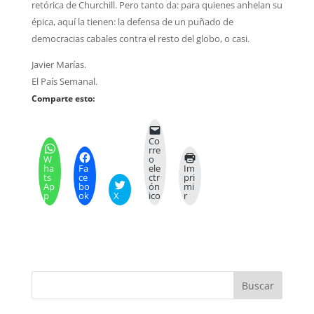
retórica de Churchill. Pero tanto da: para quienes anhelan su
épica, aquí la tienen: la defensa de un puñado de
democracias cabales contra el resto del globo, o casi.
Javier Marías.
El País Semanal.
Comparte esto:
Co
rre
W
o
ha
Fa
ele
Im
ts
ce
ctr
pri
Ap
bo
ón
mi
p
ok
X
ico
r