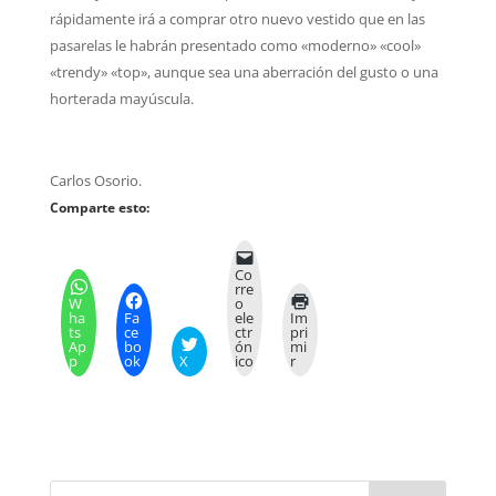
rápidamente irá a comprar otro nuevo vestido que en las
pasarelas le habrán presentado como «moderno» «cool»
«trendy» «top», aunque sea una aberración del gusto o una
horterada mayúscula.
Carlos Osorio.
Comparte esto:
Co
rre
W
o
ha
Fa
ele
Im
ts
ce
ctr
pri
Ap
bo
ón
mi
p
ok
X
ico
r