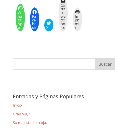
Co
rre
W
o
ha
Fa
ele
Im
ts
ce
ctr
pri
Ap
bo
ón
mi
p
ok
X
ico
r
Entradas y Páginas Populares
Inicio
Gran Vía, 1
Su majestad es coja.