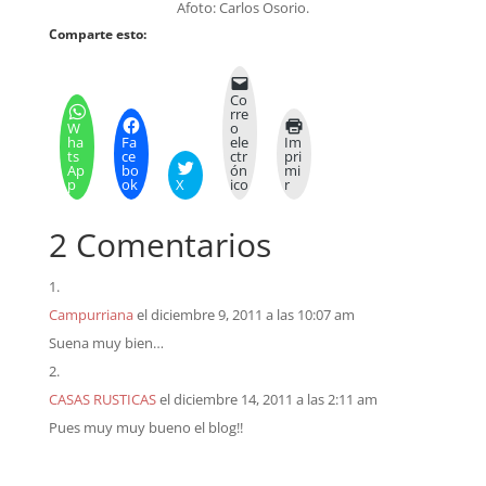
Afoto: Carlos Osorio.
Comparte esto:
Co
rre
W
o
ha
Fa
ele
Im
ts
ce
ctr
pri
Ap
bo
ón
mi
p
ok
X
ico
r
2 Comentarios
Campurriana
el diciembre 9, 2011 a las 10:07 am
Suena muy bien…
CASAS RUSTICAS
el diciembre 14, 2011 a las 2:11 am
Pues muy muy bueno el blog!!