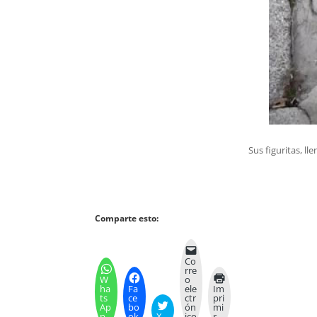
Sus figuritas, l
Comparte esto:
Co
rre
W
o
ha
Fa
ele
Im
ts
ce
ctr
pri
Ap
bo
ón
mi
p
ok
X
ico
r