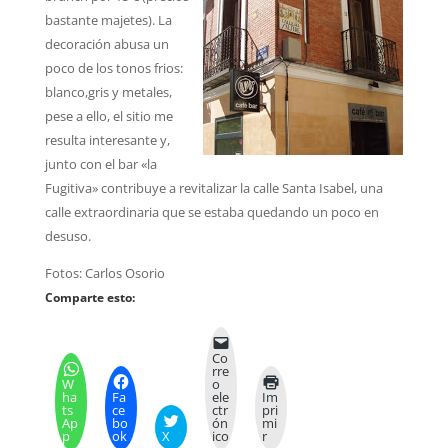
bastante majetes). La
decoración abusa un
poco de los tonos frios:
blanco,gris y metales,
pese a ello, el sitio me
resulta interesante y,
junto con el bar «la
Fugitiva» contribuye a revitalizar la calle Santa Isabel, una
calle extraordinaria que se estaba quedando un poco en
desuso.
Fotos: Carlos Osorio
Comparte esto:
Co
rre
W
o
ha
Fa
ele
Im
ts
ce
ctr
pri
Ap
bo
ón
mi
p
ok
X
ico
r