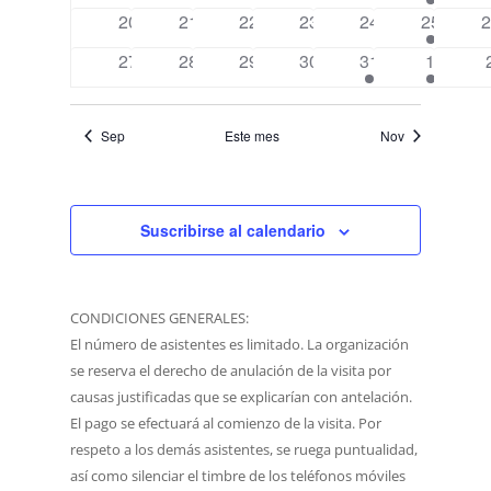
eventos
eventos
eventos
eventos
eventos
evento
e
0
0
0
0
0
1
0
20
21
22
23
24
25
2
eventos
eventos
eventos
eventos
eventos
evento
e
0
0
0
0
1
1
27
28
29
30
31
1
eventos
eventos
eventos
eventos
evento
evento
Sep
Este mes
Nov
Suscribirse al calendario
CONDICIONES GENERALES:
El número de asistentes es limitado. La organización
se reserva el derecho de anulación de la visita por
causas justificadas que se explicarían con antelación.
El pago se efectuará al comienzo de la visita. Por
respeto a los demás asistentes, se ruega puntualidad,
así como silenciar el timbre de los teléfonos móviles