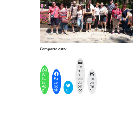
Comparte esto:
Co
rre
W
o
ha
Fa
ele
Im
ts
ce
ctr
pri
Ap
bo
ón
mi
p
ok
X
ico
r