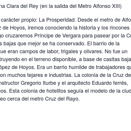
a Clara del Rey (en la salida del Metro Alfonso XIII)
carácter propio: La Prosperidad. Desde el metro de Alf
ez de Hoyos, iremos conociendo la historia y los rincones
go cruzaremos Príncipe de Vergara para pasear por la C
tas bajas que mejor se ha conservado.
El barrio de la
ue eran campos de labor, trigales y olivares. No fue un
struyendo en el terreno disponible, a base de casitas baj
e López de Hoyos. Era un barrio humilde de trabajadores q
con muchos tejares e industrias. La colonia de la Cruz de
tructor Gregorio Iturbe y el arquitecto Eduardo ferrés,
cos.
Esta colonia de hotelitos seguía el modelo de la ciu
eo cerca del metro Cruz del Rayo.