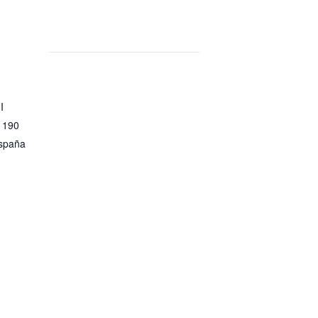
I
 190
spaña