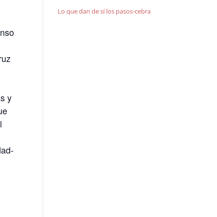
Lo que dan de sí los pasos-cebra
onso
ruz
as y
ue
l
dad-