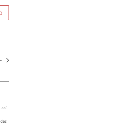
s»
 así
idas