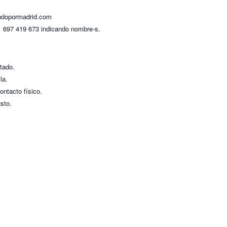
andopormadrid.com
l 697 419 673 indicando nombre-s.
itado.
la.
ontacto físico.
usto.