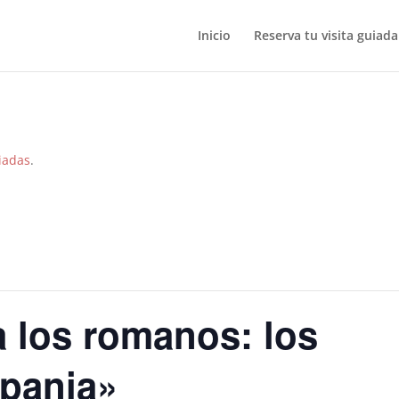
Inicio
Reserva tu visita guiada
uiadas
.
a los romanos: los
spania»