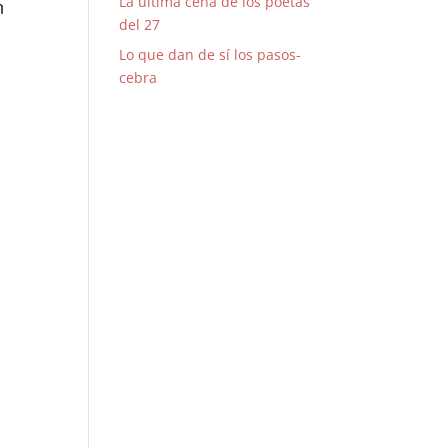
La última cena de los poetas
n
del 27
Lo que dan de sí los pasos-
cebra