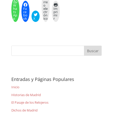
rre
W
o
ha
Fa
ele
Im
ts
ce
ctr
pri
Ap
bo
ón
mi
p
ok
X
ico
r
Entradas y Páginas Populares
Inicio
Historias de Madrid
El Pasaje de los Relojeros
Dichos de Madrid