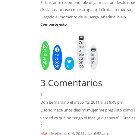
Es bastante recomendable dejar macerar, desde unas 
(frotadas incluso con estropajo) la fruta en cuadradito
Llegado el momento de la juerga, Añadir el hielo .
Comparte esto:
Co
rre
W
o
ha
Fa
ele
Im
ts
ce
ctr
pri
Ap
bo
ón
mi
p
ok
X
ico
r
3 Comentarios
Don Bernardino
el mayo 13, 2011 a las 9:48 pm
Osorio, hace unos días mi mujer me preguntó cómo se 
verdad es que no tengo ni idea. ¿Lo sabes tú? Gracias
Matilde
el mayo 14, 2011 a las 6:52 am