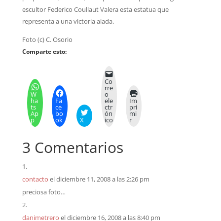
escultor Federico Coullaut Valera esta estatua que
representa a una victoria alada.
Foto (c) C. Osorio
Comparte esto:
Co
rre
W
o
ha
Fa
ele
Im
ts
ce
ctr
pri
Ap
bo
ón
mi
p
ok
X
ico
r
3 Comentarios
contacto
el diciembre 11, 2008 a las 2:26 pm
preciosa foto…
danimetrero
el diciembre 16, 2008 a las 8:40 pm