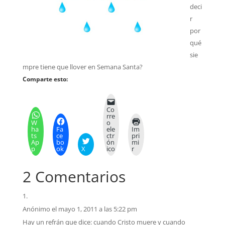
deci
r
por
qué
sie
mpre tiene que llover en Semana Santa?
Comparte esto:
Co
rre
W
o
ha
Fa
ele
Im
ts
ce
ctr
pri
Ap
bo
ón
mi
p
ok
X
ico
r
2 Comentarios
Anónimo
el mayo 1, 2011 a las 5:22 pm
Hay un refrán que dice: cuando Cristo muere y cuando