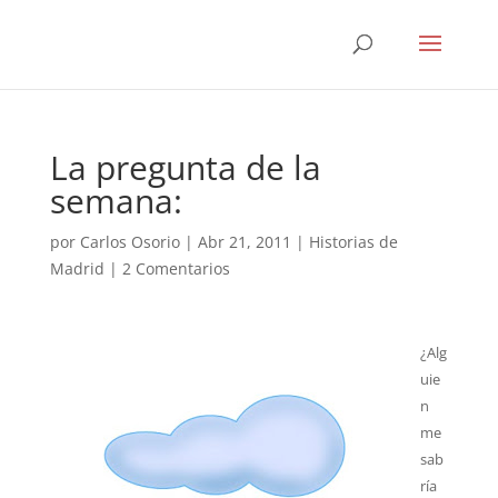
La pregunta de la
semana:
por
Carlos Osorio
|
Abr 21, 2011
|
Historias de
Madrid
|
2 Comentarios
¿Alg
uie
n
me
sab
ría