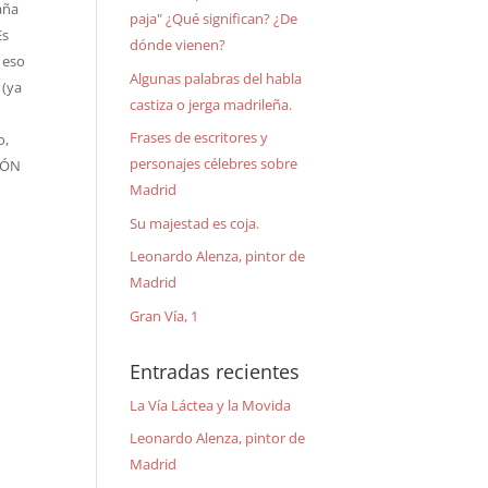
aña
paja" ¿Qué significan? ¿De
Es
dónde vienen?
 eso
Algunas palabras del habla
 (ya
castiza o jerga madrileña.
Frases de escritores y
o,
personajes célebres sobre
CIÓN
Madrid
Su majestad es coja.
Leonardo Alenza, pintor de
Madrid
Gran Vía, 1
Entradas recientes
La Vía Láctea y la Movida
Leonardo Alenza, pintor de
Madrid