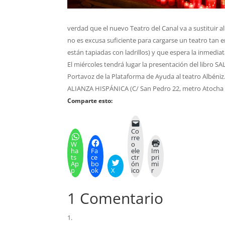
verdad que el nuevo Teatro del Canal va a sustituir a
no es excusa suficiente para cargarse un teatro tan 
están tapiadas con ladrillos) y que espera la inmedia
El miércoles tendrá lugar la presentación del libro
Portavoz de la Plataforma de Ayuda al teatro Albén
ALIANZA HISPÁNICA (C/ San Pedro 22, metro Atocha 
Comparte esto:
Co
rre
W
o
ha
Fa
ele
Im
ts
ce
ctr
pri
Ap
bo
ón
mi
p
ok
X
ico
r
1 Comentario