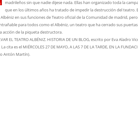
madrileños sin que nadie dijese nada. Ellas han organizado toda la camp
que en los últimos años ha tratado de impedir la destrucción del teatro. 
l Albéniz en sus funciones de Teatro oficial de la Comunidad de madrid, pero
entrañable para todos como el Albéniz, un teatro que ha cerrado sus puertas
ta acción de la piqueta destructora.
 SALVAR EL TEATRO ALBÉNIZ. HISTORIA DE UN BLOG, escrito por Eva Aladro Vic
iz. La cita es el MIÉRCOLES 27 DE MAYO, A LAS 7 DE LA TARDE, EN LA FUNDA
o Antón Martín).