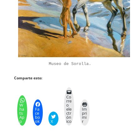
Museo de Sorolla.
Comparte esto:
Co
rre
W
o
ha
Fa
ele
Im
ts
ce
ctr
pri
Ap
bo
ón
mi
p
ok
X
ico
r