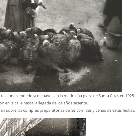
tra a una vendedora de pavos en la madrileña plaza de Santa Cruz, en 1925.
n en la calle hasta la llegada de los años sesenta.
tran sobre las compras preparatorias de las comidas y cenas de estas fechas.