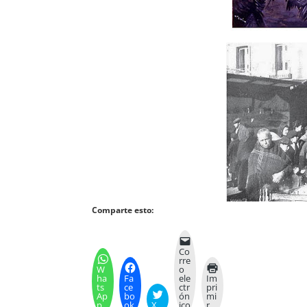
Comparte esto:
Co
rre
W
o
ha
Fa
ele
Im
ts
ce
ctr
pri
Ap
bo
ón
mi
p
ok
X
ico
r