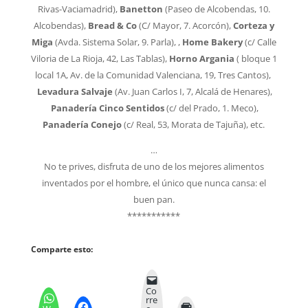
Rivas-Vaciamadrid),
Banetton
(Paseo de Alcobendas, 10.
Alcobendas),
Bread & Co
(C/ Mayor, 7. Acorcón),
Corteza y
Miga
(Avda. Sistema Solar, 9. Parla), ,
Home Bakery
(c/ Calle
Viloria de La Rioja, 42, Las Tablas),
Horno Argania
(
bloque 1
local 1A, Av. de la Comunidad Valenciana, 19, Tres Cantos)
,
Levadura Salvaje
(Av. Juan Carlos I, 7, Alcalá de Henares),
Panadería Cinco Sentidos
(c/ del Prado, 1. Meco),
Panadería Conejo
(c/ Real, 53, Morata de Tajuña), etc.
…
No te prives, disfruta de uno de los mejores alimentos
inventados por el hombre, el único que nunca cansa: el
buen pan.
***********
Comparte esto:
Co
rre