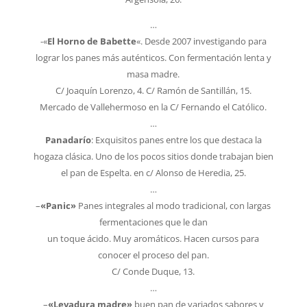
…
-«
El Horno de Babette
«. Desde 2007 investigando para
lograr los panes más auténticos. Con fermentación lenta y
masa madre.
C/ Joaquín Lorenzo, 4. C/ Ramón de Santillán, 15.
Mercado de Vallehermoso en la C/ Fernando el Católico.
…
Panadarío
: Exquisitos panes entre los que destaca la
hogaza clásica. Uno de los pocos sitios donde trabajan bien
el pan de Espelta. en c/ Alonso de Heredia, 25.
…
–
«Panic»
Panes integrales al modo tradicional, con largas
fermentaciones que le dan
un toque ácido. Muy aromáticos. Hacen cursos para
conocer el proceso del pan.
C/ Conde Duque, 13.
…
–
«Levadura madre»
buen pan de variados sabores y