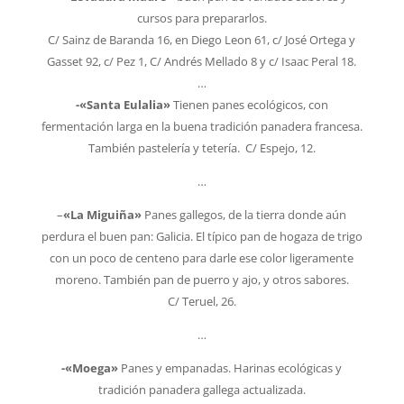
cursos para prepararlos.
C/ Sainz de Baranda 16, en Diego Leon 61, c/ José Ortega y
Gasset 92, c/ Pez 1, C/ Andrés Mellado 8 y c/ Isaac Peral 18.
…
-«Santa Eulalia»
Tienen panes ecológicos, con
fermentación larga en la buena tradición panadera francesa.
También pastelería y tetería. C/ Espejo, 12.
…
–
«La Miguiña»
Panes gallegos, de la tierra donde aún
perdura el buen pan: Galicia. El típico pan de hogaza de trigo
con un poco de centeno para darle ese color ligeramente
moreno. También pan de puerro y ajo, y otros sabores.
C/ Teruel, 26.
…
-«Moega»
Panes y empanadas. Harinas ecológicas y
tradición panadera gallega actualizada.