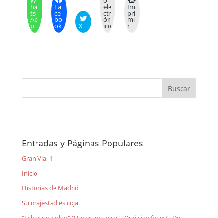
W
o
ha
Fa
ele
Im
ts
ce
ctr
pri
Ap
bo
ón
mi
p
ok
X
ico
r
Entradas y Páginas Populares
Gran Vía, 1
Inicio
Historias de Madrid
Su majestad es coja.
"Echar un polvo" "Hacer una paja" ¿Qué significan? ¿De