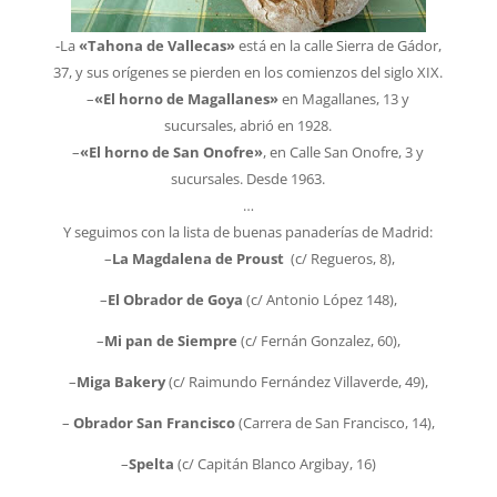
-La
«Tahona de Vallecas»
está en la calle Sierra de Gádor,
37, y sus orígenes se pierden en los comienzos del siglo XIX.
–
«El horno de Magallanes»
en Magallanes, 13 y
sucursales, abrió en 1928.
–
«El horno de San Onofre»
, en Calle San Onofre, 3 y
sucursales. Desde 1963.
…
Y seguimos con la lista de buenas panaderías de Madrid:
–
La Magdalena de Proust
(c/ Regueros, 8),
–
El Obrador de Goya
(c/ Antonio López 148),
–
Mi pan de Siempre
(c/ Fernán Gonzalez, 60),
–
Miga Bakery
(c/ Raimundo Fernández Villaverde, 49),
–
Obrador San Francisco
(Carrera de San Francisco, 14),
–
Spelta
(c/ Capitán Blanco Argibay, 16)