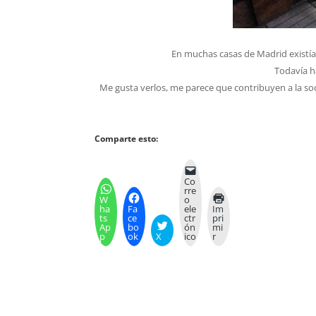
En muchas casas de Madrid existía
Todavía h
Me gusta verlos, me parece que contribuyen a la soc
Comparte esto:
Co
rre
W
o
ha
Fa
ele
Im
ts
ce
ctr
pri
Ap
bo
ón
mi
p
ok
X
ico
r