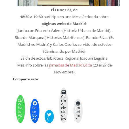
El Lunes 23, de
18:30 a 19:30
participo en una Mesa Redonda sobre
páginas webs de Madrid
:
Junto con Eduardo Valero (Historia Urbana de Madrid),
Ricardo Márquez ( Historias Matritenses), Ramón Rivas (Es
Madrid no Madriz) y Carlos Osorio, servidor de ustedes
(Caminando por Madrid)
Salón de actos. Biblioteca Regional Joaquín Leguina.
Más info sobre las
jornadas de Madrid Edita
(23 al 27 de
Noviembre)
Comparte esto:
Co
rre
W
o
ha
Fa
ele
Im
ts
ce
ctr
pri
Ap
bo
ón
mi
p
ok
X
ico
r