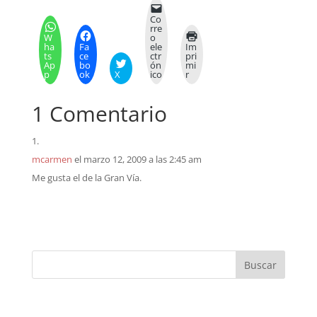
Co
rre
W
o
ha
Fa
ele
Im
ts
ce
ctr
pri
Ap
bo
ón
mi
p
ok
X
ico
r
1 Comentario
mcarmen
el marzo 12, 2009 a las 2:45 am
Me gusta el de la Gran Vía.