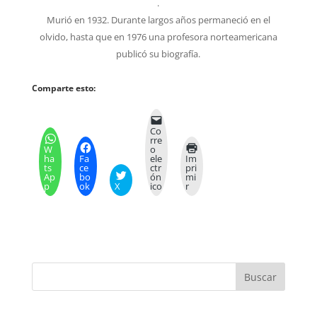
.
Murió en 1932. Durante largos años permaneció en el
olvido, hasta que en 1976 una profesora norteamericana
publicó su biografía.
Comparte esto:
Co
rre
W
o
ha
Fa
ele
Im
ts
ce
ctr
pri
Ap
bo
ón
mi
p
ok
X
ico
r