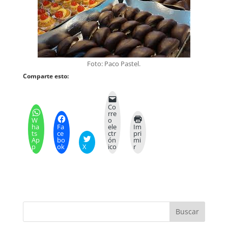
Foto: Paco Pastel.
Comparte esto:
Co
rre
W
o
ha
Fa
ele
Im
ts
ce
ctr
pri
Ap
bo
ón
mi
p
ok
X
ico
r