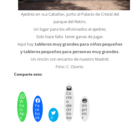
Ajedrez en «La Cabaña», junto al Palacio de Cristal del
parque del Retiro.
Un lugar para los aficionados al ajedrez.
Solo hace falta tener ganas de jugar.
Aquí hay
tableros muy grandes para niños pequeños
y tableros pequeños para personas muy grandes.
Un rincón con encanto de nuestro Madrid.
Foto: C. Osorio.
Comparte esto:
Co
rre
W
o
ha
Fa
ele
Im
ts
ce
ctr
pri
Ap
bo
ón
mi
p
ok
X
ico
r