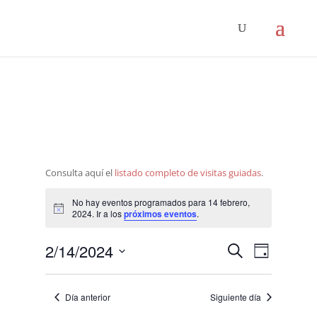
Consulta aquí el
listado completo de visitas guiadas
.
No hay eventos programados para 14 febrero,
Aviso
2024. Ir a los
próximos eventos
.
Navegació
Navega
2/14/2024
Buscar
Día
de
de
Seleccionar
vistas
búsqueda
fecha.
de
Día anterior
Siguiente día
y
Evento