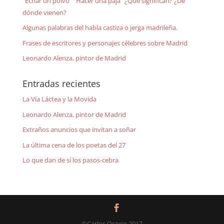
"Echar un polvo" "Hacer una paja" ¿Qué significan? ¿De
dónde vienen?
Algunas palabras del habla castiza o jerga madrileña.
Frases de escritores y personajes célebres sobre Madrid
Leonardo Alenza, pintor de Madrid
Entradas recientes
La Vía Láctea y la Movida
Leonardo Alenza, pintor de Madrid
Extraños anuncios que invitan a soñar
La última cena de los poetas del 27
Lo que dan de sí los pasos-cebra
©Carlos Osorio 2017