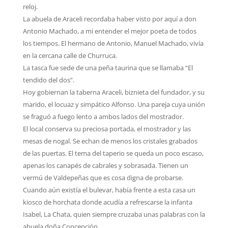
reloj.
La abuela de Araceli recordaba haber visto por aquí a don
Antonio Machado, a mi entender el mejor poeta de todos
los tiempos. El hermano de Antonio, Manuel Machado, vivía
en la cercana calle de Churruca.
La tasca fue sede de una peña taurina que se llamaba “El
tendido del dos”.
Hoy gobiernan la taberna Araceli, biznieta del fundador, y su
marido, el locuaz y simpático Alfonso. Una pareja cuya unión
se fraguó a fuego lento a ambos lados del mostrador.
El local conserva su preciosa portada, el mostrador y las
mesas de nogal. Se echan de menos los cristales grabados
de las puertas. El tema del taperio se queda un poco escaso,
apenas los canapés de cabrales y sobrasada. Tienen un
vermú de Valdepeñas que es cosa digna de probarse.
Cuando aún existía el bulevar, había frente a esta casa un
kiosco de horchata donde acudía a refrescarse la infanta
Isabel, La Chata, quien siempre cruzaba unas palabras con la
abuela doña Concepción.