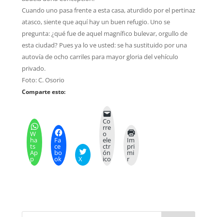
Cuando uno pasa frente a esta casa, aturdido por el pertinaz
atasco, siente que aquí hay un buen refugio. Uno se
pregunta: ¿qué fue de aquel magnífico bulevar, orgullo de
esta ciudad? Pues ya lo ve usted: se ha sustituido por una
autovía de ocho carriles para mayor gloria del vehículo
privado.
Foto: C. Osorio
Comparte esto:
Co
rre
W
o
ha
Fa
ele
Im
ts
ce
ctr
pri
Ap
bo
ón
mi
p
ok
X
ico
r