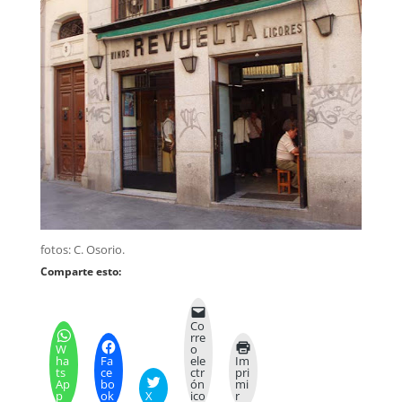
fotos: C. Osorio.
Comparte esto:
Co
rre
W
o
ha
Fa
ele
Im
ts
ce
ctr
pri
Ap
bo
ón
mi
p
ok
X
ico
r