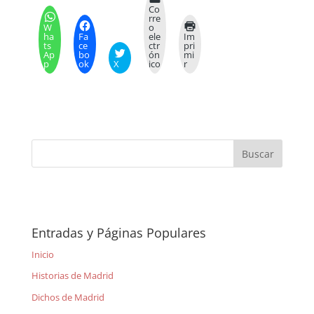
Co
rre
W
o
ha
Fa
ele
Im
ts
ce
ctr
pri
Ap
bo
ón
mi
p
ok
X
ico
r
Entradas y Páginas Populares
Inicio
Historias de Madrid
Dichos de Madrid