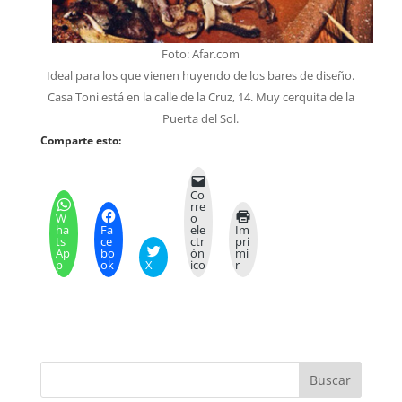
Foto: Afar.com
Ideal para los que vienen huyendo de los bares de diseño.
Casa Toni está en la calle de la Cruz, 14. Muy cerquita de la
Puerta del Sol.
Comparte esto:
Co
rre
W
o
ha
Fa
ele
Im
ts
ce
ctr
pri
Ap
bo
ón
mi
p
ok
X
ico
r