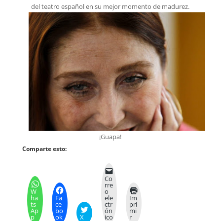
del teatro español en su mejor momento de madurez.
¡Guapa!
Comparte esto:
Co
rre
W
o
ha
Fa
ele
Im
ts
ce
ctr
pri
Ap
bo
ón
mi
p
ok
X
ico
r