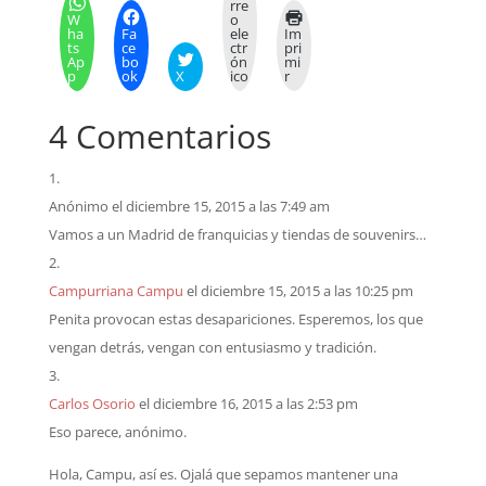
rre
W
o
ha
Fa
ele
Im
ts
ce
ctr
pri
Ap
bo
ón
mi
p
ok
X
ico
r
4 Comentarios
Anónimo
el diciembre 15, 2015 a las 7:49 am
Vamos a un Madrid de franquicias y tiendas de souvenirs…
Campurriana Campu
el diciembre 15, 2015 a las 10:25 pm
Penita provocan estas desapariciones. Esperemos, los que
vengan detrás, vengan con entusiasmo y tradición.
Carlos Osorio
el diciembre 16, 2015 a las 2:53 pm
Eso parece, anónimo.
Hola, Campu, así es. Ojalá que sepamos mantener una