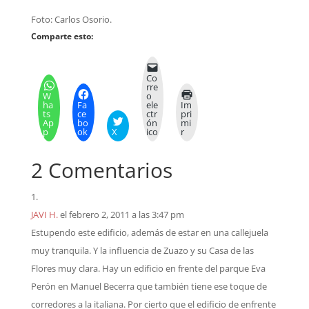
Foto: Carlos Osorio.
Comparte esto:
Co
rre
W
o
ha
Fa
ele
Im
ts
ce
ctr
pri
Ap
bo
ón
mi
p
ok
X
ico
r
2 Comentarios
JAVI H.
el febrero 2, 2011 a las 3:47 pm
Estupendo este edificio, además de estar en una callejuela
muy tranquila. Y la influencia de Zuazo y su Casa de las
Flores muy clara. Hay un edificio en frente del parque Eva
Perón en Manuel Becerra que también tiene ese toque de
corredores a la italiana. Por cierto que el edificio de enfrente