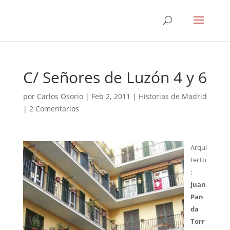
C/ Señores de Luzón 4 y 6
por
Carlos Osorio
|
Feb 2, 2011
|
Historias de Madrid
|
2 Comentarios
Arqui
tecto
:
Juan
Pan
da
Torr