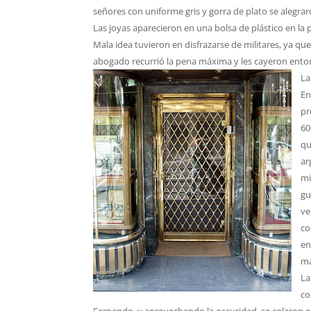
señores con uniforme gris y gorra de plato se alegra
Las joyas aparecieron en una bolsa de plástico en la
Mala idea tuvieron en disfrazarse de militares, ya qu
abogado recurrió la pena máxima y les cayeron enton
La
En
pr
60
qu
ar
mi
gu
ve
co
en
ma
La
co