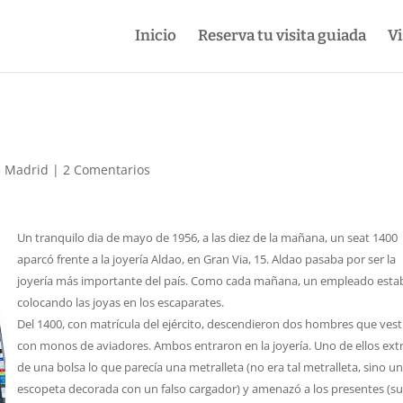
Inicio
Reserva tu visita guiada
Vi
e Madrid
|
2 Comentarios
Un tranquilo dia de mayo de 1956, a las diez de la mañana, un seat 1400
aparcó frente a la joyería Aldao, en Gran Via, 15. Aldao pasaba por ser la
joyería más importante del país. Como cada mañana, un empleado esta
colocando las joyas en los escaparates.
Del 1400, con matrícula del ejército, descendieron dos hombres que vest
con monos de aviadores. Ambos entraron en la joyería. Uno de ellos ext
de una bolsa lo que parecía una metralleta (no era tal metralleta, sino u
escopeta decorada con un falso cargador) y amenazó a los presentes (su