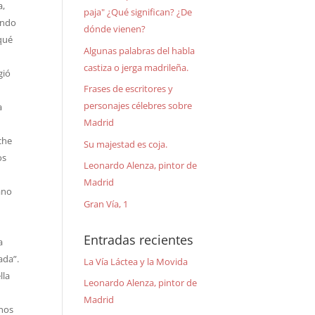
a,
paja" ¿Qué significan? ¿De
ando
dónde vienen?
 qué
Algunas palabras del habla
castiza o jerga madrileña.
gió
Frases de escritores y
personajes célebres sobre
a
Madrid
che
Su majestad es coja.
os
Leonardo Alenza, pintor de
Madrid
ano
Gran Vía, 1
Entradas recientes
a
ada”.
La Vía Láctea y la Movida
lla
Leonardo Alenza, pintor de
Madrid
unos