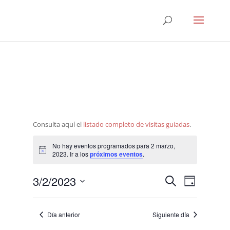
Consulta aquí el
listado completo de visitas guiadas
.
No hay eventos programados para 2 marzo,
Aviso
2023. Ir a los
próximos eventos
.
Navegació
Navega
3/2/2023
Buscar
Día
de
de
Seleccionar
vistas
búsqueda
fecha.
de
Día anterior
Siguiente día
y
Evento