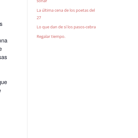
soñar
La última cena de los poetas del
27
ás
Lo que dan de sí los pasos-cebra
Regalar tiempo.
ona
e
osas
que
e