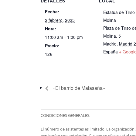
DETALLES
LOCAL
Fecha:
Estatua de Tirso
2 febrero, 2025
Molina
Plaza de Tirso d
Hora:
Molina, 5
11:00 am - 1:00 pm
Madrid
,
Madrid
Precio:
España
+ Googl
12€
«El barrio de Malasaña»
CONDICIONES GENERALES:
El número de asistentes es limitado. La organización s
explicarían con antelación. El pago se efectuará al co