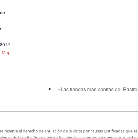
 de
e
28012
e Map
«Las tiendas más bonitas del Rastr
e reserva el derecho de anulación de la visita por causas justificadas que se
mienzo de la visita. Por respeto a los demás asistentes, se ruega puntualidad,