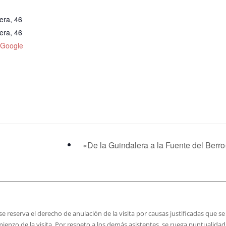
era, 46
era, 46
 Google
«De la Guindalera a la Fuente del Berr
e reserva el derecho de anulación de la visita por causas justificadas que se
mienzo de la visita. Por respeto a los demás asistentes, se ruega puntualidad,