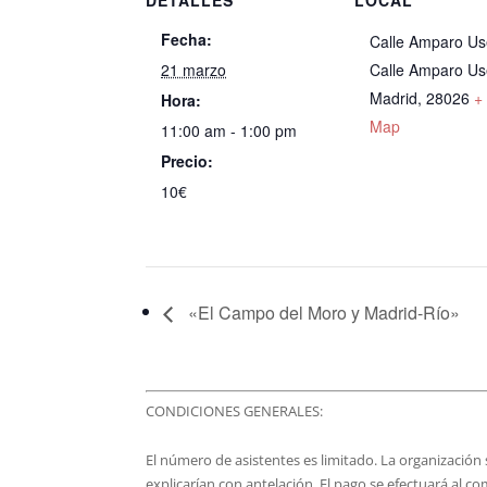
Fecha:
Calle Amparo Us
21 marzo
Calle Amparo Us
Madrid
,
28026
+
Hora:
Map
11:00 am - 1:00 pm
Precio:
10€
«El Campo del Moro y Madrid-Río»
CONDICIONES GENERALES:
El número de asistentes es limitado. La organización s
explicarían con antelación. El pago se efectuará al co