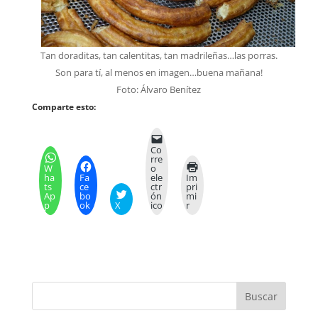
Tan doraditas, tan calentitas, tan madrileñas…las porras.
Son para tí, al menos en imagen…buena mañana!
Foto: Álvaro Benítez
Comparte esto:
Co
rre
W
o
ha
Fa
ele
Im
ts
ce
ctr
pri
Ap
bo
ón
mi
p
ok
X
ico
r