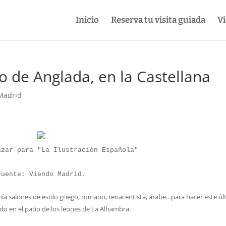
Inicio
Reserva tu visita guiada
Vi
o de Anglada, en la Castellana
 Madrid
zar para "La Ilustración Española"

Fuente: Viendo Madrid.
enía salones de estilo griego, romano, renacentista, árabe…para hacer este ú
do en el patio de los leones de La Alhambra.