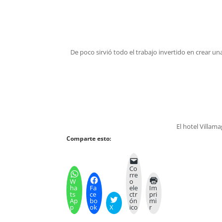
De poco sirvió todo el trabajo invertido en crear un
El hotel Villam
Comparte esto:
Co
rre
W
o
ha
Fa
ele
Im
ts
ce
ctr
pri
Ap
bo
ón
mi
p
ok
X
ico
r