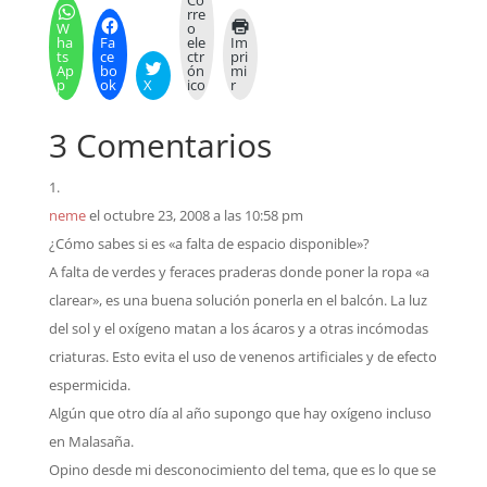
Co
rre
W
o
ha
Fa
ele
Im
ts
ce
ctr
pri
Ap
bo
ón
mi
p
ok
X
ico
r
3 Comentarios
neme
el octubre 23, 2008 a las 10:58 pm
¿Cómo sabes si es «a falta de espacio disponible»?
A falta de verdes y feraces praderas donde poner la ropa «a
clarear», es una buena solución ponerla en el balcón. La luz
del sol y el oxígeno matan a los ácaros y a otras incómodas
criaturas. Esto evita el uso de venenos artificiales y de efecto
espermicida.
Algún que otro día al año supongo que hay oxígeno incluso
en Malasaña.
Opino desde mi desconocimiento del tema, que es lo que se